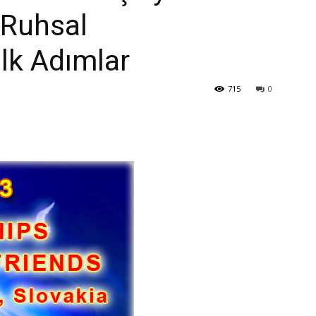
 Ruhsal
lk Adımlar
715
0