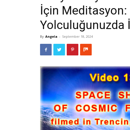
İçin Meditasyon:
Yolculuğunuzda İ
By
Angela
-
September 18, 2024