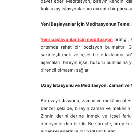
davet eder. Meditasyon, bireyin kendini da
tıpkı uzay istasyonlarının evrenin bir parçası
Yeni Başlayanlar İçin Meditasyonun Temel 
Yeni başlayanlar için meditasyon
pratiği, 
ortamda rahat bir pozisyon bulmaktır. Gö
sakinleştirmek ve içsel bir odaklanma sağ
aşamaları, bireyin içsel huzuru bulmasına y
dirençli olmasını sağlar.
Uzay İstasyonu ve Meditasyon: Zaman ve
Bir uzay istasyonu, zaman ve mekânın ötesi
benzer şekilde, bireyin zaman ve mekânın sı
Zihnin derinliklerine inmek ve içsel far
deneyimlerden biridir. Bu süreçte, birey ke
evrensel enerjiyle bir bağlantı kurar.