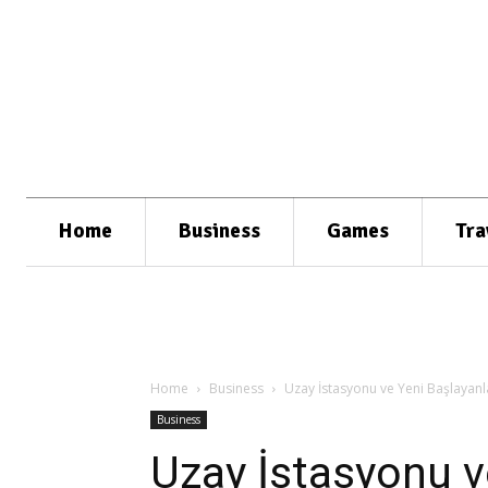
Home
Business
Games
Tra
Home
Business
Uzay İstasyonu ve Yeni Başlayanl
Business
Uzay İstasyonu v