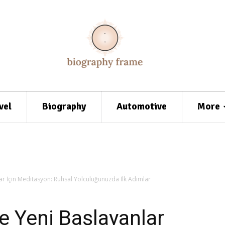
vel
Biography
Automotive
More
ar İçin Meditasyon: Ruhsal Yolculuğunuzda İlk Adımlar
e Yeni Başlayanlar